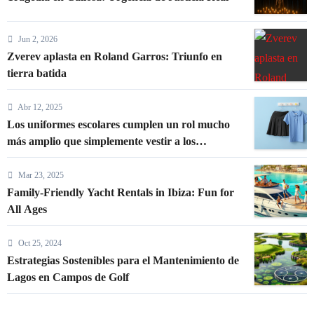
Jun 2, 2026
Zverev aplasta en Roland Garros: Triunfo en
tierra batida
Abr 12, 2025
Los uniformes escolares cumplen un rol mucho
más amplio que simplemente vestir a los
estudiantes. Son una herramienta poderosa de
cohesión, identidad y proyección institucional. En
Mar 23, 2025
KAIXER, ofrecemos soluciones de uniformidad
Family-Friendly Yacht Rentals in Ibiza: Fun for
escolar personalizada que permiten a los centros
All Ages
educativos diferenciarse con estilo y
funcionalidad.
Oct 25, 2024
Estrategias Sostenibles para el Mantenimiento de
Lagos en Campos de Golf