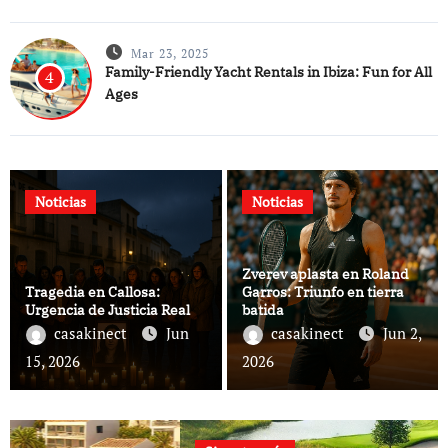
cohesión, identidad y proyección institucional. En
KAIXER, ofrecemos soluciones de uniformidad
escolar personalizada que permiten a los centros
Mar 23, 2025
Family-Friendly Yacht Rentals in Ibiza: Fun for All
4
educativos diferenciarse con estilo y
Ages
funcionalidad.
Noticias
Noticias
Zverev aplasta en Roland
Tragedia en Callosa:
Garros: Triunfo en tierra
Urgencia de Justicia Real
batida
casakinect
Jun
casakinect
Jun 2,
15, 2026
2026