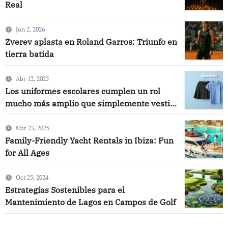
Real
Jun 2, 2026
Zverev aplasta en Roland Garros: Triunfo en
tierra batida
Abr 12, 2025
Los uniformes escolares cumplen un rol
mucho más amplio que simplemente vestir
a los estudiantes. Son una herramienta
poderosa de cohesión, identidad y
Mar 23, 2025
proyección institucional. En KAIXER,
Family-Friendly Yacht Rentals in Ibiza: Fun
ofrecemos soluciones de uniformidad
for All Ages
escolar personalizada que permiten a los
centros educativos diferenciarse con estilo
Oct 25, 2024
y funcionalidad.
Estrategias Sostenibles para el
Mantenimiento de Lagos en Campos de Golf