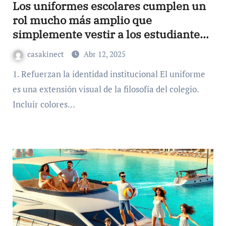
Los uniformes escolares cumplen un
rol mucho más amplio que
simplemente vestir a los estudiantes.
Son una herramienta poderosa de
casakinect
Abr 12, 2025
cohesión, identidad y proyección
1. Refuerzan la identidad institucional El uniforme
institucional. En KAIXER, ofrecemos
soluciones de uniformidad escolar
es una extensión visual de la filosofía del colegio.
personalizada que permiten a los
Incluir colores…
centros educativos diferenciarse con
estilo y funcionalidad.