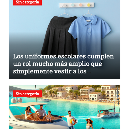
Sin categoría
Los uniformes escolares cumplen
un rol mucho más amplio que
simplemente vestir a los
estudiantes. Son una herramienta
poderosa de cohesión, identidad y
proyección institucional. En
Sin categoría
KAIXER, ofrecemos soluciones de
uniformidad escolar
personalizada que permiten a los
centros educativos diferenciarse