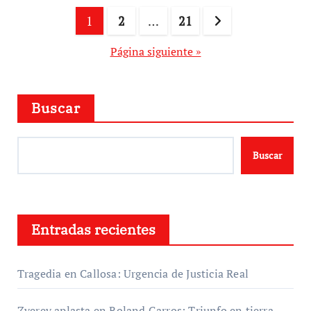
Paginación
1
2
…
21
de
Página siguiente »
entradas
Buscar
Buscar
Entradas recientes
Tragedia en Callosa: Urgencia de Justicia Real
Zverev aplasta en Roland Garros: Triunfo en tierra